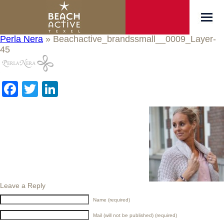
Perla Nera
» Beachactive_brandssmall__0009_Layer-
45
Facebook
Twitter
LinkedIn
Leave a Reply
Name (required)
Mail (will not be published) (required)