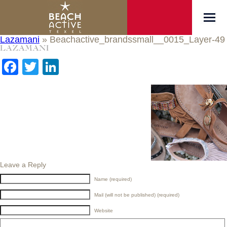
Lazamani
» Beachactive_brandssmall__0015_Layer-49
Facebook
Twitter
LinkedIn
Leave a Reply
Name (required)
Mail (will not be published) (required)
Website