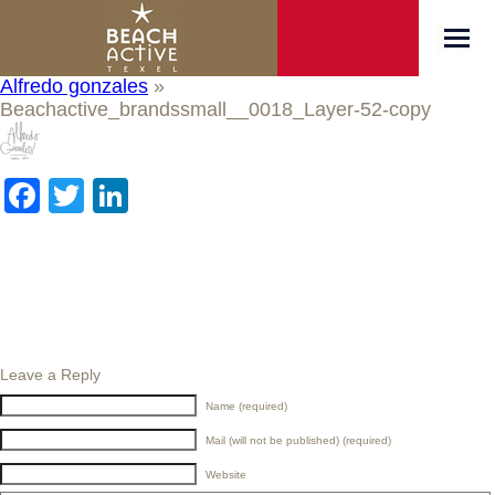
Alfredo gonzales
»
Beachactive_brandssmall__0018_Layer-52-copy
Facebook
Twitter
LinkedIn
Leave a Reply
Name (required)
Mail (will not be published) (required)
Website