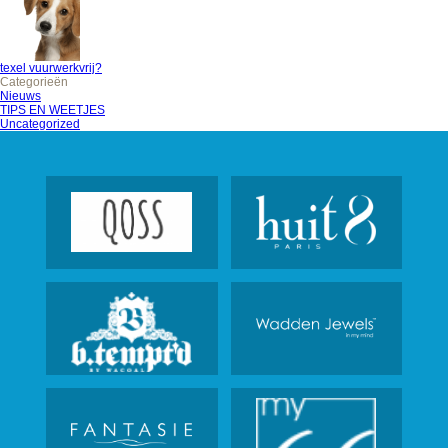
texel vuurwerkvrij?
Categorieën
Nieuws
TIPS EN WEETJES
Uncategorized